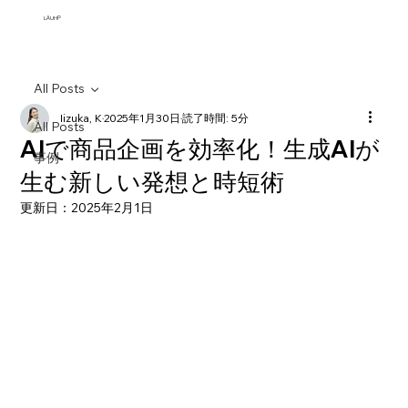
​LAUHP
All Posts
Iizuka, K
2025年1月30日
読了時間: 5分
All Posts
AIで商品企画を効率化！生成AIが
事例
生む新しい発想と時短術
更新日：
2025年2月1日