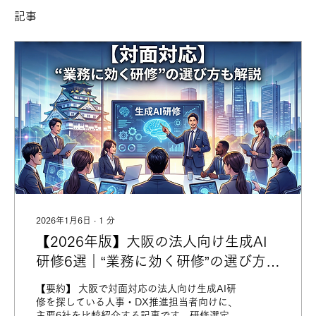
記事
2026年1月6日
∙
1
分
【2026年版】大阪の法人向け生成AI
研修6選｜“業務に効く研修”の選び方も
解説
【要約】 大阪で対面対応の法人向け生成AI研
修を探している人事・DX推進担当者向けに、
主要6社を比較紹介する記事です。研修選定で