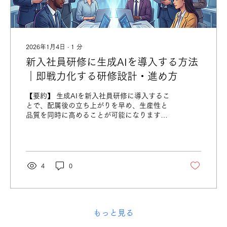
2026年1月4日
∙
1
分
新入社員研修に生成AIを導入する方法
｜即戦力化する研修設計・進め方
【要約】 生成AIを新入社員研修に導入するこ
とで、配属後の立ち上がりを早め、生産性と
品質を同時に高めることが可能になります。
ただし、生成AI研修は単なるツール操作説明
では成果につながらず、現場業務に即した設
計、リスクを踏まえたルール整備、研修後の
効果測定まで含めた丁寧な設計が不可欠で
す。既存研修への組み込みには、現場ヒアリ
4
0
ングや業務分解、活用範囲の整理など多くの
検討が必要となり、社内だけで進めるのは容
易ではありません。本記事では、生成AI研修
を成功させるために検討すべきポイントを整
理するとともに、業務に即した研修設計と効
もっと見る
果測定まで一貫して支援する外部パートナー