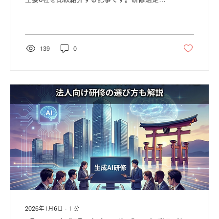
重要となる「業務への落とし込み」「対面研
修の活用価値」「リスク・ガバナンス対応」
という3つの観点から解説し、パッケージ型研
修と業務直結型研修の違いを明確化。
139
0
2026年1月6日
∙
1
分