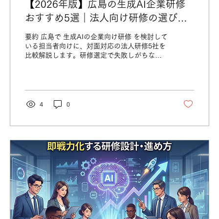
【2026年版】広島の生成AI企業研修
おすすめ5選｜法人向け研修の選び方
も解説
要約 広島で 生成AIの企業向け研修 を検討して
いる担当者向けに、対面対応の法人研修5社を
比較解説します。研修選定で失敗しがちな
「業務に定着しない」「使うのが不安」とい
った課題に対し、 研修を選ぶ5つの重要ポイン
ト を整理。 広島で実務に直結する生成AI研修
を探している方必見 の内容です。
4
0