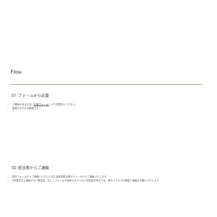
Flow
01 フォームから応募
ご興味のある方は「
応募フォーム
」よりお問合せください。
質問だけでも大歓迎です！
02 担当者からご連絡
採用フォームからご連絡いただいた方には採用担当者からメールにてご連絡いたします
3営業日以上連絡がない場合は、正しくフォームが送信されていない可能性があるため、恐れ入りますが再度ご連絡をお願いいたします