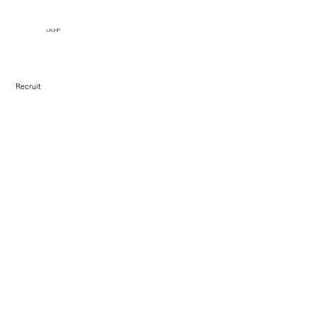
​LAUHP
​Recruit