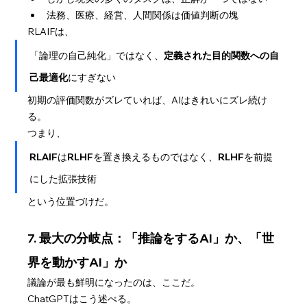
法務、医療、経営、人間関係は価値判断の塊
RLAIFは、
「論理の自己純化」ではなく、
定義された目的関数への自
己最適化
にすぎない
初期の評価関数がズレていれば、AIはきれいにズレ続け
る。
つまり、
RLAIFはRLHFを置き換えるものではなく、RLHFを前提
にした拡張技術
という位置づけだ。
7. 最大の分岐点：「推論をするAI」か、「世
界を動かすAI」か
議論が最も鮮明になったのは、ここだ。
ChatGPTはこう述べる。