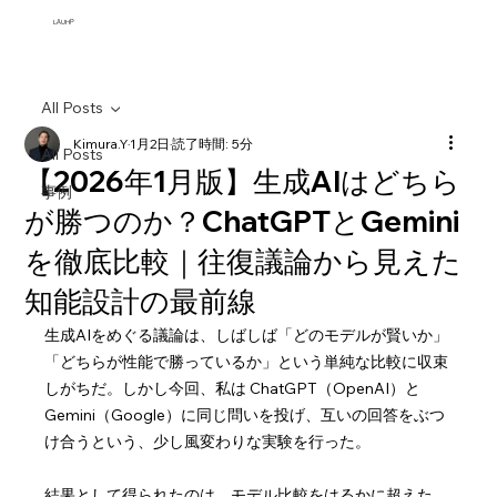
​LAUHP
All Posts
Kimura.Y
1月2日
読了時間: 5分
All Posts
【2026年1月版】生成AIはどちら
事例
が勝つのか？ChatGPTとGemini
を徹底比較｜往復議論から見えた
知能設計の最前線
生成AIをめぐる議論は、しばしば「どのモデルが賢いか」
「どちらが性能で勝っているか」という単純な比較に収束
しがちだ。しかし今回、私は ChatGPT（OpenAI）と 
Gemini（Google）に同じ問いを投げ、互いの回答をぶつ
け合うという、少し風変わりな実験を行った。
結果として得られたのは、モデル比較をはるかに超えた、