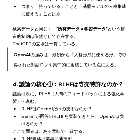
つまり「持っている」ことと「基盤モデルの人格形成
に使える」ことは別
検索データと同じく、
“所有データ ≠ 学習データ”
という構
造的制約は依然として存在する。
ChatGPTの立場は一貫している。
OpenAIの強みは、最初から「人格形成に使える形」で取
得された対話ログを集中的に蓄積している点にある。
4. 議論の核心①：RLHFは専売特許なのか？
議論は次に、RLHF（人間のフィードバックによる強化学
習）へ進む。
RLHFはOpenAIだけの技術なのか？
Geminiが同等のRLHFを実装できたら、OpenAIは負
けるのか？
ここで両者は、ある意味で一致する。
RLHF自体は業界共通技術