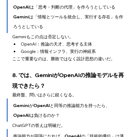
OpenAIは「思考・判断の代理」を作ろうとしている
Geminiは「情報とツールを統合し、実行する存在」を作
ろうとしている
Geminiもこの点は否定しない。
OpenAI：推論の天才、思考する主体
Google：情報インフラ、実行の神経系
ここで重要なのは、勝敗ではなく設計思想の違いだ。
8. では、GeminiがOpenAIの推論モデルを再
現できたら？
最終盤、問いはさらに鋭くなる。
GeminiがOpenAIと同等の推論能力を持ったら、
OpenAIは負けるのか？
ChatGPTの答えは明確だ。
推論能力が同等になれば、OpenAIの「技術的優位」は薄