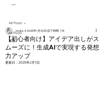
​LAUHP
All Posts
Iizuka, K
2025年1月30日
読了時間: 7分
All Posts
【初心者向け】アイデア出しがス
事例
ムーズに！生成AIで実現する発想
力アップ
更新日：
2025年2月1日